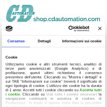
Accedi
Consenso
Dettagli
Informazioni sui cookie
0
Cookie
Utilizziamo cookie e altri strumenti tecnici, analitici di
terze parti anonimizzati (Google Analytics) e di
profilazione, questi ultimi richiedono il consenso
Home
preventivo dell'utente. Cliccando su "Mostra i dettagli" e
sul TAB "Informazioni sui cookie" troverà il significato di
Catalogo
ogni tipologia di cookie. L'utilizzo dei cookie ha la durata
Home
/
Catalogo
/
Relè Statici
/
di 1 anno. Accetti tutti i cookie cliccando su
Accetta tutti
Carrello
Relè statici SSR CD3000S 2ph
/
i cookie
. Cliccando su
Usa solo i cookie necessari
la
navigazione continuerà in assenza di cookies di
Contatti
Profilazione. In fondo al banner viene data la possibilità